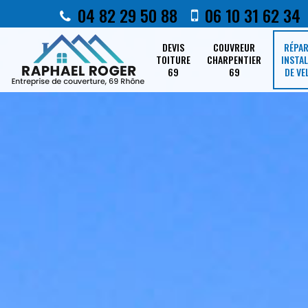
04 82 29 50 88
06 10 31 62 34
DEVIS
COUVREUR
RÉPA
TOITURE
CHARPENTIER
INSTA
69
69
DE VE