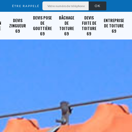
ÊTRE RAPPELÉ
DEVIS POSE
BÂCHAGE
DEVIS
DEVIS
ENTREPRISE
N
DE
DE
FUITE DE
ZINGUEUR
DE TOITURE
E
GOUTTIÈRE
TOITURE
TOITURE
69
69
69
69
69