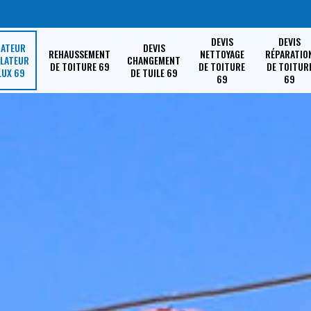
DEVIS
DEVIS
RATEUR
DEVIS
REHAUSSEMENT
NETTOYAGE
RÉPARATIO
LLATEUR
CHANGEMENT
DE TOITURE 69
DE TOITURE
DE TOITUR
LUX 69
DE TUILE 69
69
69