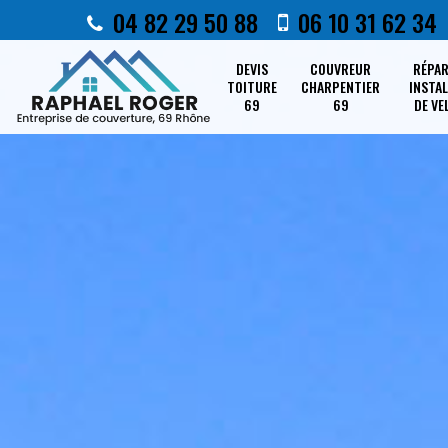
04 82 29 50 88
06 10 31 62 34
DEVIS
COUVREUR
RÉPA
TOITURE
CHARPENTIER
INSTA
69
69
DE VE