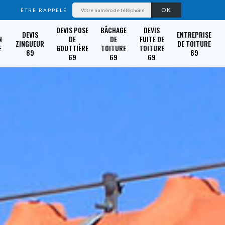
ÊTRE RAPPELÉ
DEVIS POSE
BÂCHAGE
DEVIS
DEVIS
ENTREPRISE
N
DE
DE
FUITE DE
ZINGUEUR
DE TOITURE
E
GOUTTIÈRE
TOITURE
TOITURE
69
69
69
69
69