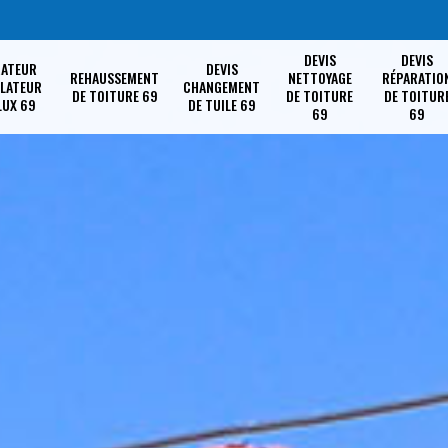
DEVIS
DEVIS
RATEUR
DEVIS
REHAUSSEMENT
NETTOYAGE
RÉPARATIO
LLATEUR
CHANGEMENT
DE TOITURE 69
DE TOITURE
DE TOITUR
LUX 69
DE TUILE 69
69
69