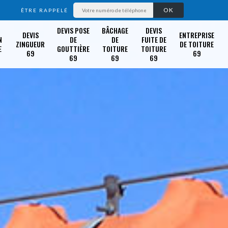
ÊTRE RAPPELÉ
DEVIS POSE
BÂCHAGE
DEVIS
DEVIS
ENTREPRISE
N
DE
DE
FUITE DE
ZINGUEUR
DE TOITURE
E
GOUTTIÈRE
TOITURE
TOITURE
69
69
69
69
69