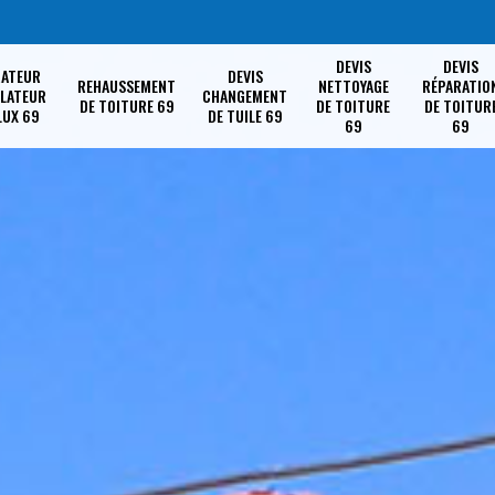
DEVIS
DEVIS
RATEUR
DEVIS
REHAUSSEMENT
NETTOYAGE
RÉPARATIO
LLATEUR
CHANGEMENT
DE TOITURE 69
DE TOITURE
DE TOITUR
LUX 69
DE TUILE 69
69
69