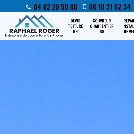
04 82 29 50 88
06 10 31 62 34
DEVIS
COUVREUR
RÉPA
TOITURE
CHARPENTIER
INSTA
69
69
DE VE