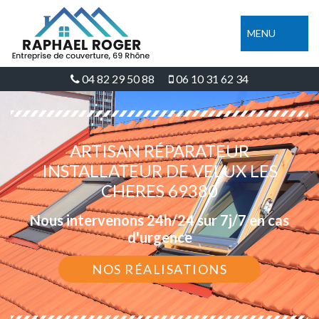
MENU
04 82 29 50 88
06 10 31 62 34
ARTISAN RÉPARATEUR
INSTALLATEUR DE VELUX LES
CHERES 69380
Nous intervenons 24h/24 sur 7j/7 en cas
d'urgence
NOS RÉALISATIONS