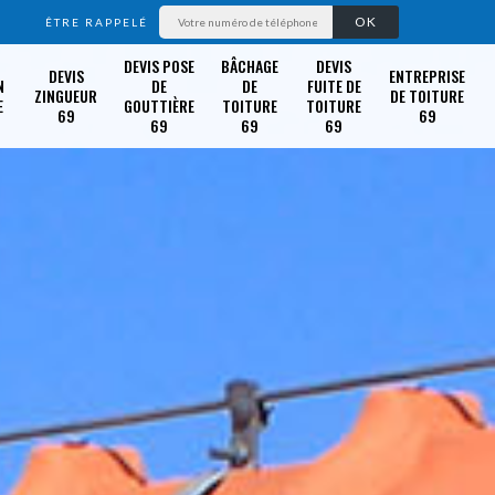
ÊTRE RAPPELÉ
DEVIS POSE
BÂCHAGE
DEVIS
DEVIS
ENTREPRISE
N
DE
DE
FUITE DE
ZINGUEUR
DE TOITURE
E
GOUTTIÈRE
TOITURE
TOITURE
69
69
69
69
69