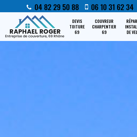
04 82 29 50 88
06 10 31 62 34
DEVIS
COUVREUR
RÉPA
TOITURE
CHARPENTIER
INSTA
69
69
DE VE