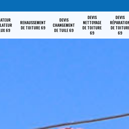
DEVIS
DEVIS
RATEUR
DEVIS
REHAUSSEMENT
NETTOYAGE
RÉPARATIO
LLATEUR
CHANGEMENT
DE TOITURE 69
DE TOITURE
DE TOITUR
LUX 69
DE TUILE 69
69
69