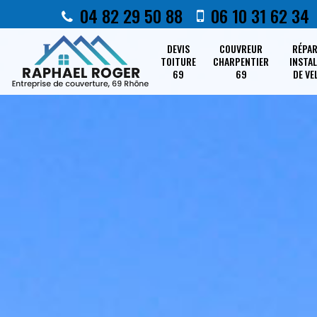
04 82 29 50 88
06 10 31 62 34
DEVIS
COUVREUR
RÉPA
TOITURE
CHARPENTIER
INSTA
69
69
DE VE