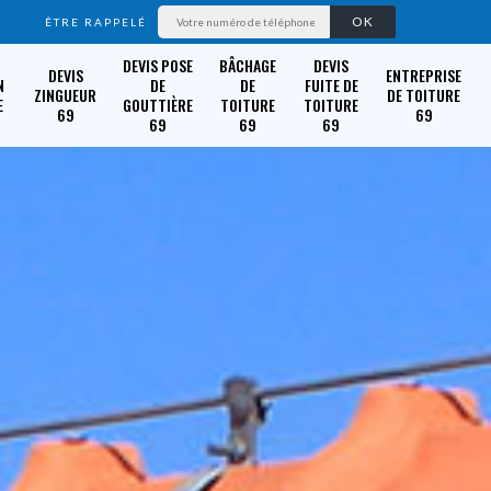
ÊTRE RAPPELÉ
DEVIS POSE
BÂCHAGE
DEVIS
DEVIS
ENTREPRISE
N
DE
DE
FUITE DE
ZINGUEUR
DE TOITURE
E
GOUTTIÈRE
TOITURE
TOITURE
69
69
69
69
69