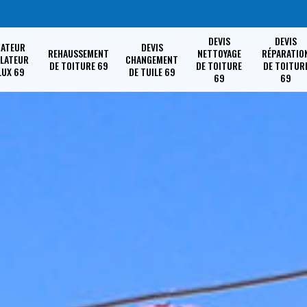
DEVIS
DEVIS
RATEUR
DEVIS
REHAUSSEMENT
NETTOYAGE
RÉPARATIO
LLATEUR
CHANGEMENT
DE TOITURE 69
DE TOITURE
DE TOITUR
LUX 69
DE TUILE 69
69
69