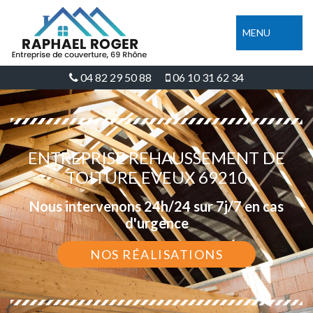
MENU
04 82 29 50 88
06 10 31 62 34
ENTREPRISE REHAUSSEMENT DE
TOITURE EVEUX 69210
Nous intervenons 24h/24 sur 7j/7 en cas
d'urgence
NOS RÉALISATIONS