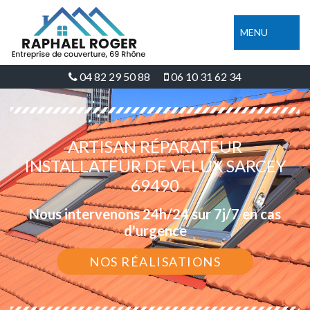
MENU
04 82 29 50 88
06 10 31 62 34
ARTISAN RÉPARATEUR
INSTALLATEUR DE VELUX SARCEY
69490
Nous intervenons 24h/24 sur 7j/7 en cas
d'urgence
NOS RÉALISATIONS