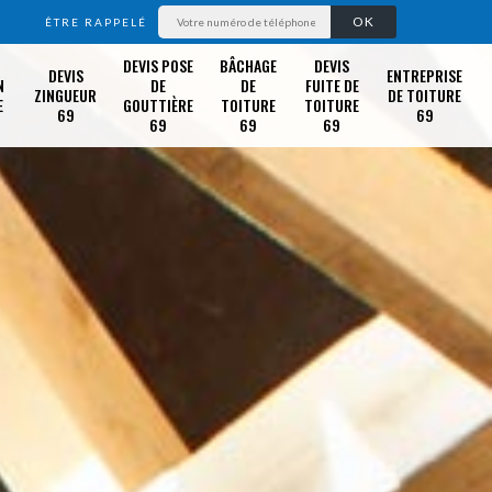
ÊTRE RAPPELÉ
DEVIS POSE
BÂCHAGE
DEVIS
DEVIS
ENTREPRISE
N
DE
DE
FUITE DE
ZINGUEUR
DE TOITURE
E
GOUTTIÈRE
TOITURE
TOITURE
69
69
69
69
69