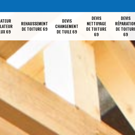
DEVIS
DEVIS
RATEUR
DEVIS
REHAUSSEMENT
NETTOYAGE
RÉPARATIO
LLATEUR
CHANGEMENT
DE TOITURE 69
DE TOITURE
DE TOITUR
LUX 69
DE TUILE 69
69
69