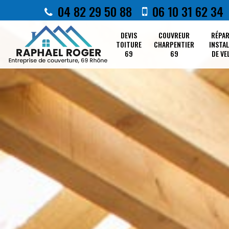
04 82 29 50 88
06 10 31 62 34
DEVIS
COUVREUR
RÉPA
TOITURE
CHARPENTIER
INSTA
69
69
DE VE