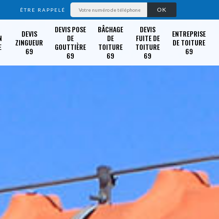
ÊTRE RAPPELÉ
DEVIS POSE
BÂCHAGE
DEVIS
DEVIS
ENTREPRISE
N
DE
DE
FUITE DE
ZINGUEUR
DE TOITURE
E
GOUTTIÈRE
TOITURE
TOITURE
69
69
69
69
69