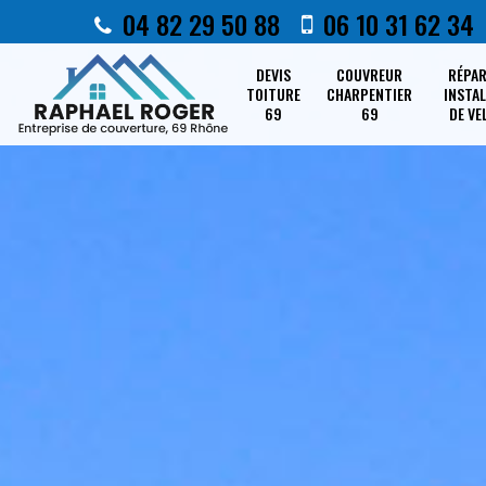
04 82 29 50 88
06 10 31 62 34
DEVIS
COUVREUR
RÉPA
TOITURE
CHARPENTIER
INSTA
69
69
DE VE