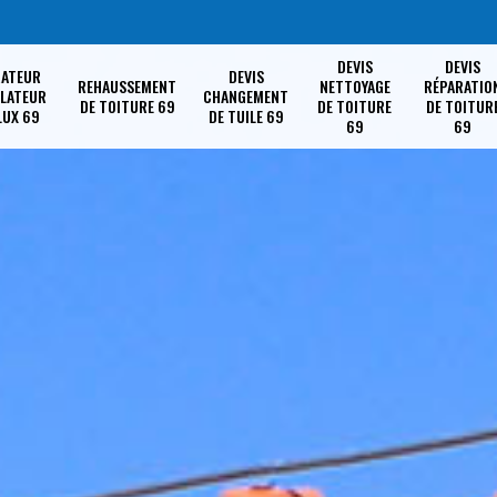
DEVIS
DEVIS
RATEUR
DEVIS
REHAUSSEMENT
NETTOYAGE
RÉPARATIO
LLATEUR
CHANGEMENT
DE TOITURE 69
DE TOITURE
DE TOITUR
LUX 69
DE TUILE 69
69
69