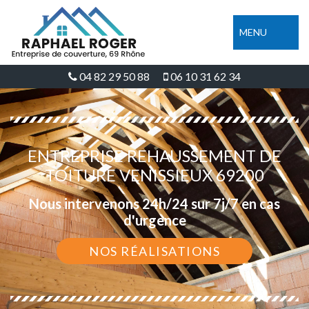
MENU
04 82 29 50 88
06 10 31 62 34
ENTREPRISE REHAUSSEMENT DE
TOITURE VENISSIEUX 69200
Nous intervenons 24h/24 sur 7j/7 en cas
d'urgence
NOS RÉALISATIONS