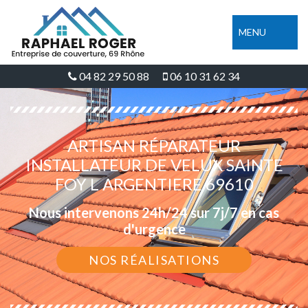
MENU
04 82 29 50 88
06 10 31 62 34
ARTISAN RÉPARATEUR
INSTALLATEUR DE VELUX SAINTE
FOY L ARGENTIERE 69610
Nous intervenons 24h/24 sur 7j/7 en cas
d'urgence
NOS RÉALISATIONS