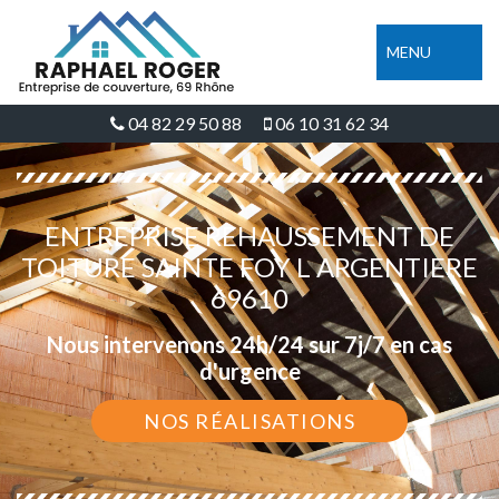
MENU
04 82 29 50 88
06 10 31 62 34
ENTREPRISE REHAUSSEMENT DE
TOITURE SAINTE FOY L ARGENTIERE
69610
Nous intervenons 24h/24 sur 7j/7 en cas
d'urgence
NOS RÉALISATIONS