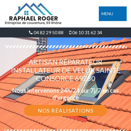
MENU
04 82 29 50 88
06 10 31 62 34
ARTISAN RÉPARATEUR
INSTALLATEUR DE VELUX SAINTE
CONSORCE 69280
Nous intervenons 24h/24 sur 7j/7 en cas
d'urgence
NOS RÉALISATIONS