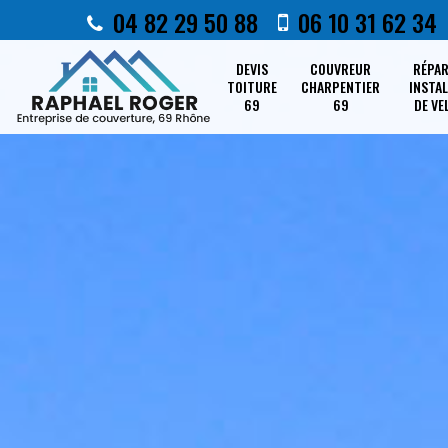
04 82 29 50 88
06 10 31 62 34
DEVIS
COUVREUR
RÉPA
TOITURE
CHARPENTIER
INSTA
69
69
DE VE