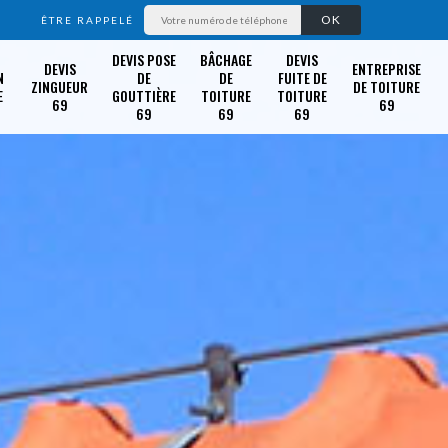
ÊTRE RAPPELÉ
DEVIS POSE
BÂCHAGE
DEVIS
DEVIS
ENTREPRISE
N
DE
DE
FUITE DE
ZINGUEUR
DE TOITURE
E
GOUTTIÈRE
TOITURE
TOITURE
69
69
69
69
69