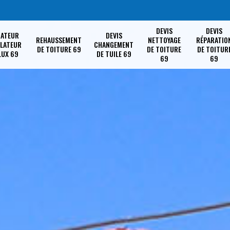
DEVIS
DEVIS
RATEUR
DEVIS
REHAUSSEMENT
NETTOYAGE
RÉPARATIO
LLATEUR
CHANGEMENT
DE TOITURE 69
DE TOITURE
DE TOITUR
LUX 69
DE TUILE 69
69
69