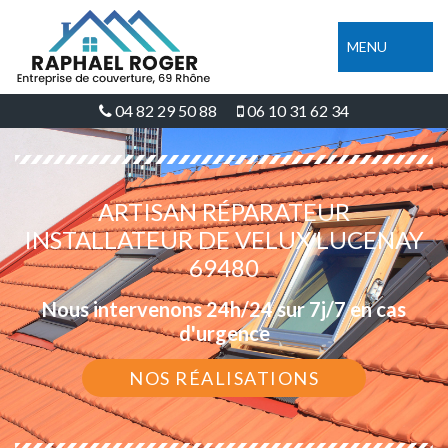
MENU
04 82 29 50 88
06 10 31 62 34
ARTISAN RÉPARATEUR
INSTALLATEUR DE VELUX LUCENAY
69480
Nous intervenons 24h/24 sur 7j/7 en cas
d'urgence
NOS RÉALISATIONS