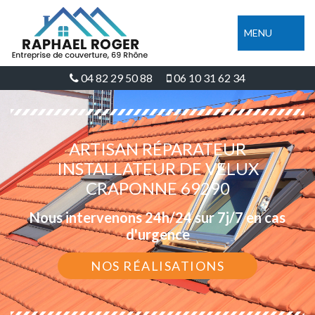
MENU
04 82 29 50 88
06 10 31 62 34
ARTISAN RÉPARATEUR
INSTALLATEUR DE VELUX
CRAPONNE 69290
Nous intervenons 24h/24 sur 7j/7 en cas
d'urgence
NOS RÉALISATIONS