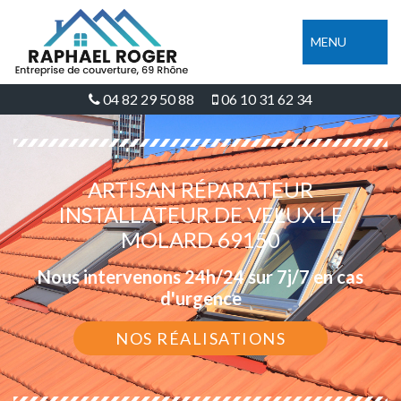
MENU
04 82 29 50 88
06 10 31 62 34
ARTISAN RÉPARATEUR
INSTALLATEUR DE VELUX LE
MOLARD 69150
Nous intervenons 24h/24 sur 7j/7 en cas
d'urgence
NOS RÉALISATIONS