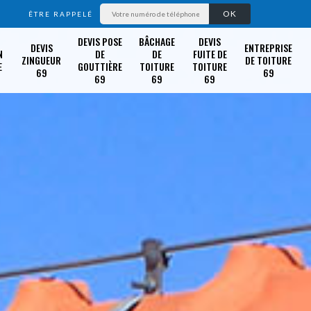
ÊTRE RAPPELÉ
DEVIS POSE
BÂCHAGE
DEVIS
DEVIS
ENTREPRISE
N
DE
DE
FUITE DE
ZINGUEUR
DE TOITURE
E
GOUTTIÈRE
TOITURE
TOITURE
69
69
69
69
69