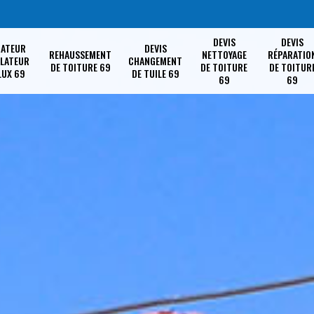
DEVIS
DEVIS
RATEUR
DEVIS
REHAUSSEMENT
NETTOYAGE
RÉPARATIO
LLATEUR
CHANGEMENT
DE TOITURE 69
DE TOITURE
DE TOITUR
LUX 69
DE TUILE 69
69
69