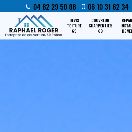
04 82 29 50 88
06 10 31 62 34
DEVIS
COUVREUR
RÉPA
TOITURE
CHARPENTIER
INSTA
69
69
DE VE