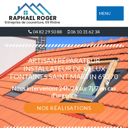
MENU
04 82 29 50 88
06 10 31 62 34
ARTISAN RÉPARATEUR
INSTALLATEUR DE VELUX
FONTAINES SAINT MARTIN 69270
Nous intervenons 24h/24 sur 7j/7 en cas
d'urgence
NOS RÉALISATIONS