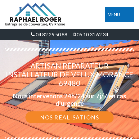
MENU
04 82 29 50 88
06 10 31 62 34
ARTISAN RÉPARATEUR
INSTALLATEUR DE VELUX MORANCE
69480
Nous intervenons 24h/24 sur 7j/7 en cas
d'urgence
NOS RÉALISATIONS