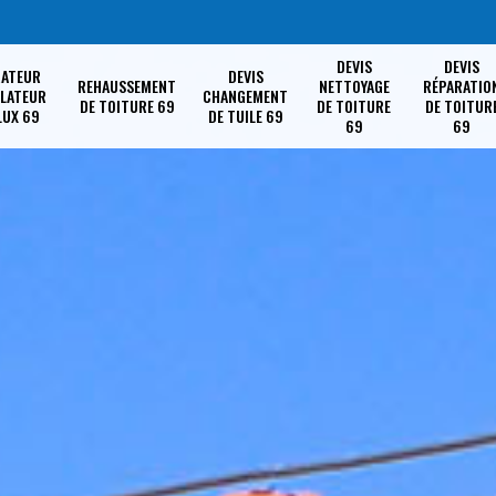
DEVIS
DEVIS
RATEUR
DEVIS
REHAUSSEMENT
NETTOYAGE
RÉPARATIO
LLATEUR
CHANGEMENT
DE TOITURE 69
DE TOITURE
DE TOITUR
LUX 69
DE TUILE 69
69
69