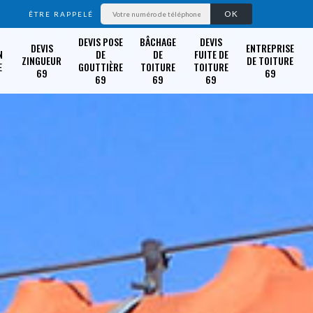
ÊTRE RAPPELÉ
DEVIS POSE
BÂCHAGE
DEVIS
DEVIS
ENTREPRISE
N
DE
DE
FUITE DE
ZINGUEUR
DE TOITURE
E
GOUTTIÈRE
TOITURE
TOITURE
69
69
69
69
69