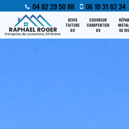
04 82 29 50 88
06 10 31 62 34
DEVIS
COUVREUR
RÉPA
TOITURE
CHARPENTIER
INSTA
69
69
DE VE