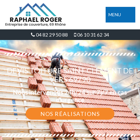
MENU
04 82 29 50 88
06 10 31 62 34
DEVIS TOITURE SAINT CLEMENT DE
VERS 69790
Nous intervenons 24h/24 sur 7j/7 en cas
d'urgence
NOS RÉALISATIONS