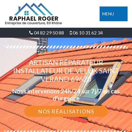
MENU
04 82 29 50 88
06 10 31 62 34
ARTISAN RÉPARATEUR
INSTALLATEUR DE VELUX SAINT
VERAND 69620
Nous intervenons 24h/24 sur 7j/7 en cas
d'urgence
NOS RÉALISATIONS