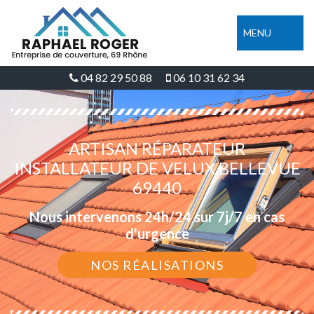
MENU
04 82 29 50 88
06 10 31 62 34
ARTISAN RÉPARATEUR
INSTALLATEUR DE VELUX BELLEVUE
69440
Nous intervenons 24h/24 sur 7j/7 en cas
d'urgence
NOS RÉALISATIONS