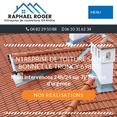
MENU
04 82 29 50 88
06 10 31 62 34
ENTREPRISE DE TOITURE SAINT
BONNET LE TRONCY 69870
Nous intervenons 24h/24 sur 7j/7 en cas
d'urgence
NOS RÉALISATIONS