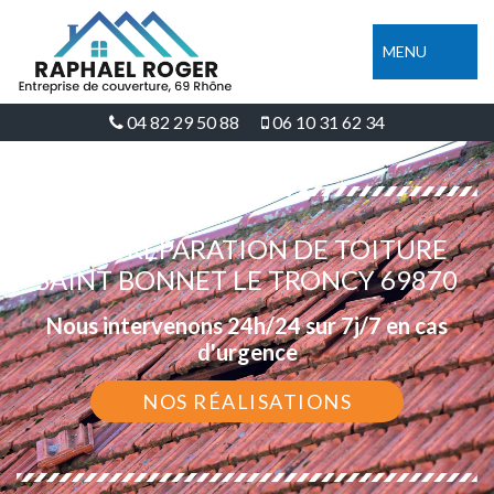
MENU
04 82 29 50 88
06 10 31 62 34
DEVIS RÉPARATION DE TOITURE
SAINT BONNET LE TRONCY 69870
Nous intervenons 24h/24 sur 7j/7 en cas
d'urgence
NOS RÉALISATIONS