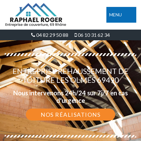
MENU
04 82 29 50 88
06 10 31 62 34
ENTREPRISE REHAUSSEMENT DE
TOITURE LES OLMES 69490
Nous intervenons 24h/24 sur 7j/7 en cas
d'urgence
NOS RÉALISATIONS