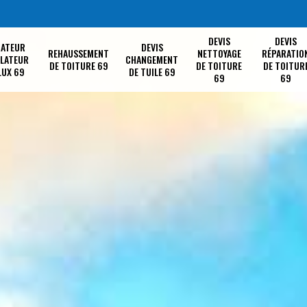
DEVIS
DEVIS
RATEUR
DEVIS
REHAUSSEMENT
NETTOYAGE
RÉPARATIO
LLATEUR
CHANGEMENT
DE TOITURE 69
DE TOITURE
DE TOITUR
LUX 69
DE TUILE 69
69
69