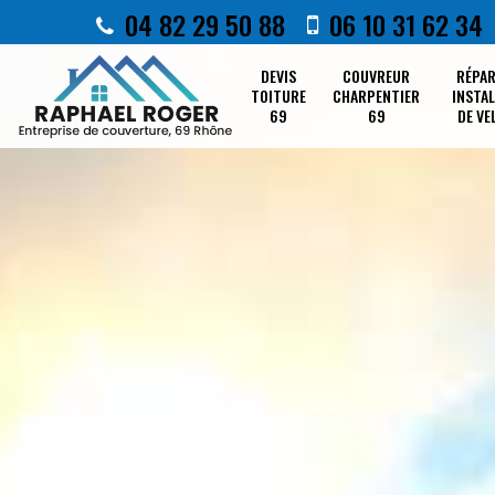
04 82 29 50 88
06 10 31 62 34
DEVIS
COUVREUR
RÉPA
TOITURE
CHARPENTIER
INSTA
69
69
DE VE