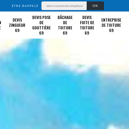
ÊTRE RAPPELÉ
DEVIS POSE
BÂCHAGE
DEVIS
DEVIS
ENTREPRISE
N
DE
DE
FUITE DE
ZINGUEUR
DE TOITURE
E
GOUTTIÈRE
TOITURE
TOITURE
69
69
69
69
69