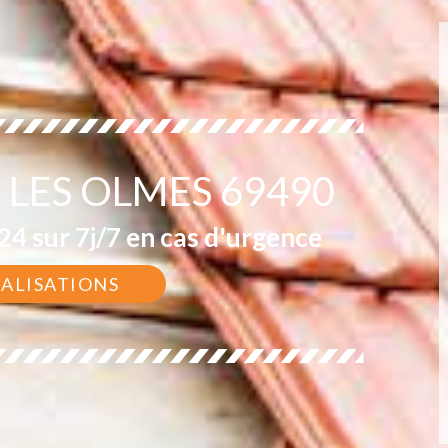
 LES OLMES 69490
4 sur 7j/7 en cas d'urgence
ÉALISATIONS