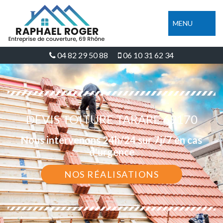
MENU
04 82 29 50 88
06 10 31 62 34
DEVIS TOITURE TARARE 69170
Nous intervenons 24h/24 sur 7j/7 en cas
d'urgence
NOS RÉALISATIONS