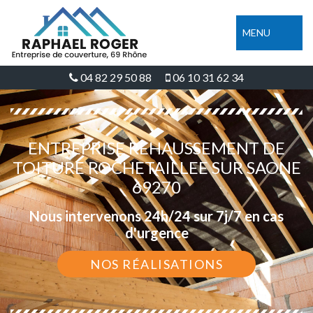
MENU
04 82 29 50 88
06 10 31 62 34
ENTREPRISE REHAUSSEMENT DE
TOITURE ROCHETAILLEE SUR SAONE
69270
Nous intervenons 24h/24 sur 7j/7 en cas
d'urgence
NOS RÉALISATIONS