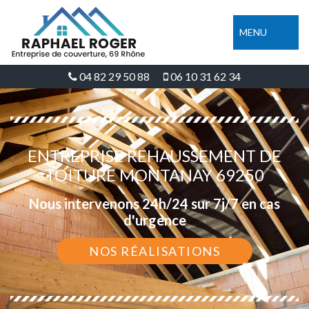
MENU
04 82 29 50 88
06 10 31 62 34
ENTREPRISE REHAUSSEMENT DE
TOITURE MONTANAY 69250
Nous intervenons 24h/24 sur 7j/7 en cas
d'urgence
NOS RÉALISATIONS