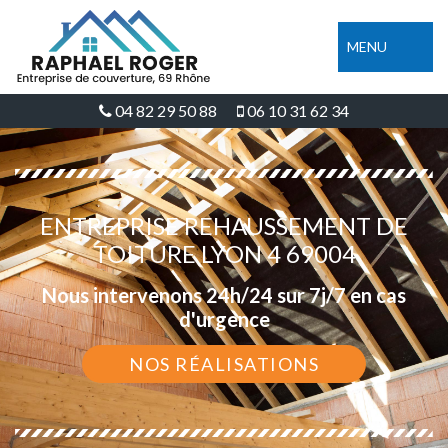
MENU
04 82 29 50 88
06 10 31 62 34
ENTREPRISE REHAUSSEMENT DE
TOITURE LYON 4 69004
Nous intervenons 24h/24 sur 7j/7 en cas
d'urgence
NOS RÉALISATIONS