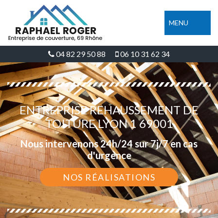
MENU
04 82 29 50 88
06 10 31 62 34
ENTREPRISE REHAUSSEMENT DE
TOITURE LYON 1 69001
Nous intervenons 24h/24 sur 7j/7 en cas
d'urgence
NOS RÉALISATIONS