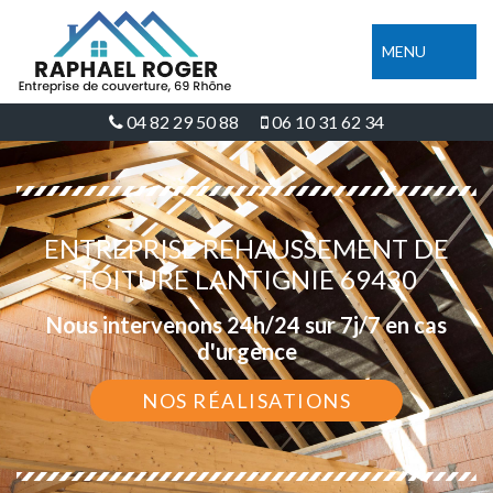
MENU
04 82 29 50 88
06 10 31 62 34
ENTREPRISE REHAUSSEMENT DE
TOITURE LANTIGNIE 69430
Nous intervenons 24h/24 sur 7j/7 en cas
d'urgence
NOS RÉALISATIONS