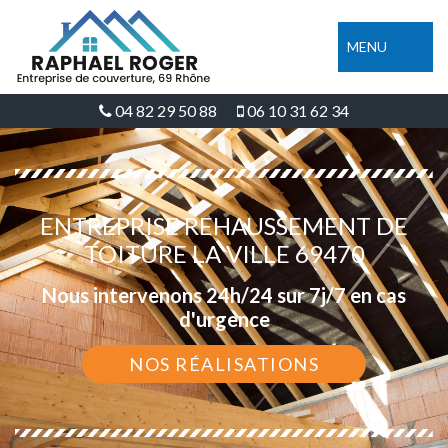
MENU
04 82 29 50 88
06 10 31 62 34
ENTREPRISE REHAUSSEMENT DE
TOITURE LA VILLE 69470
Nous intervenons 24h/24 sur 7j/7 en cas
d'urgence
NOS RÉALISATIONS