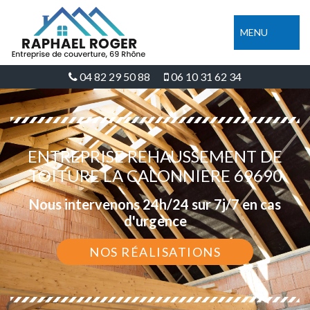
MENU
04 82 29 50 88
06 10 31 62 34
ENTREPRISE REHAUSSEMENT DE
TOITURE LA CALONNIERE 69690
Nous intervenons 24h/24 sur 7j/7 en cas
d'urgence
NOS RÉALISATIONS