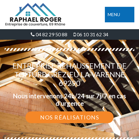
MENU
04 82 29 50 88
06 10 31 62 34
ENTREPRISE REHAUSSEMENT DE
TOITURE GREZIEU LA VARENNE
69290
Nous intervenons 24h/24 sur 7j/7 en cas
d'urgence
NOS RÉALISATIONS