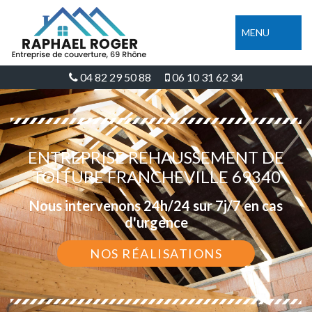
MENU
04 82 29 50 88
06 10 31 62 34
ENTREPRISE REHAUSSEMENT DE
TOITURE FRANCHEVILLE 69340
Nous intervenons 24h/24 sur 7j/7 en cas
d'urgence
NOS RÉALISATIONS