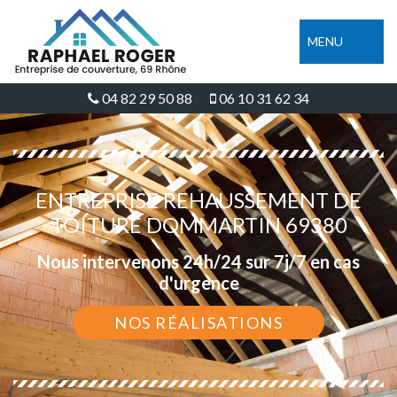
MENU
04 82 29 50 88
06 10 31 62 34
ENTREPRISE REHAUSSEMENT DE
TOITURE DOMMARTIN 69380
Nous intervenons 24h/24 sur 7j/7 en cas
d'urgence
NOS RÉALISATIONS