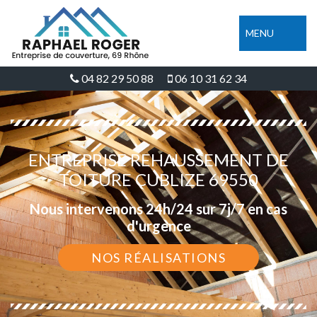
MENU
04 82 29 50 88
06 10 31 62 34
ENTREPRISE REHAUSSEMENT DE
TOITURE CUBLIZE 69550
Nous intervenons 24h/24 sur 7j/7 en cas
d'urgence
NOS RÉALISATIONS