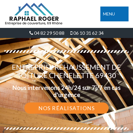
MENU
04 82 29 50 88
06 10 31 62 34
ENTREPRISE REHAUSSEMENT DE
TOITURE CHENELETTE 69430
Nous intervenons 24h/24 sur 7j/7 en cas
d'urgence
NOS RÉALISATIONS