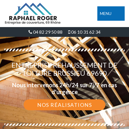
MENU
04 82 29 50 88
06 10 31 62 34
ENTREPRISE REHAUSSEMENT DE
TOITURE BRUSSIEU 69690
Nous intervenons 24h/24 sur 7j/7 en cas
d'urgence
NOS RÉALISATIONS