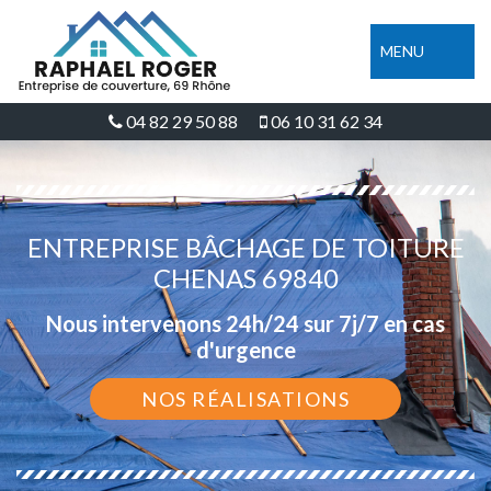
MENU
04 82 29 50 88
06 10 31 62 34
ENTREPRISE BÂCHAGE DE TOITURE
CHENAS 69840
Nous intervenons 24h/24 sur 7j/7 en cas
d'urgence
NOS RÉALISATIONS