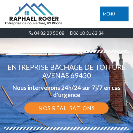
MENU
04 82 29 50 88
06 10 31 62 34
ENTREPRISE BÂCHAGE DE TOITURE
AVENAS 69430
Nous intervenons 24h/24 sur 7j/7 en cas
d'urgence
NOS RÉALISATIONS