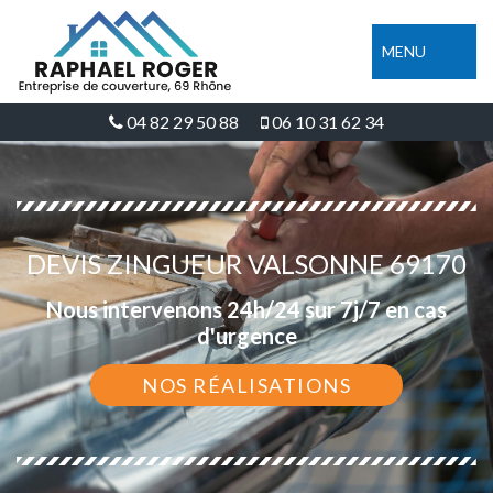
MENU
04 82 29 50 88
06 10 31 62 34
DEVIS ZINGUEUR VALSONNE 69170
Nous intervenons 24h/24 sur 7j/7 en cas
d'urgence
NOS RÉALISATIONS