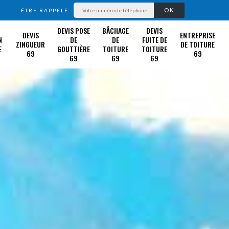
ÊTRE RAPPELÉ
DEVIS POSE
BÂCHAGE
DEVIS
DEVIS
ENTREPRISE
N
DE
DE
FUITE DE
ZINGUEUR
DE TOITURE
E
GOUTTIÈRE
TOITURE
TOITURE
69
69
69
69
69