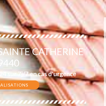
 SAINTE CATHERINE
9440
4 sur 7j/7 en cas d'urgence
ÉALISATIONS