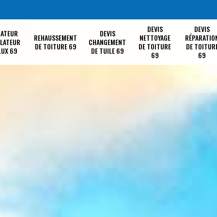
DEVIS
DEVIS
RATEUR
DEVIS
REHAUSSEMENT
NETTOYAGE
RÉPARATIO
LLATEUR
CHANGEMENT
DE TOITURE 69
DE TOITURE
DE TOITUR
LUX 69
DE TUILE 69
69
69