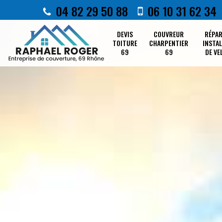
04 82 29 50 88
06 10 31 62 34
DEVIS
COUVREUR
RÉPA
TOITURE
CHARPENTIER
INSTA
69
69
DE VE