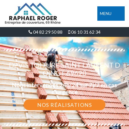
MENU
04 82 29 50 88
06 10 31 62 34
DEVIS TOITURE SAINT LAURENT D
OINGT 69620
Nous intervenons 24h/24 sur 7j/7 en cas
d'urgence
NOS RÉALISATIONS