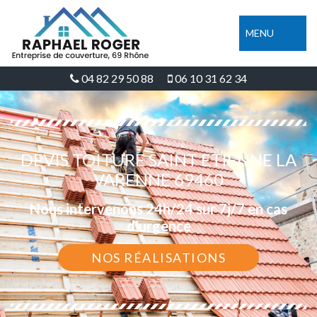
MENU
04 82 29 50 88
06 10 31 62 34
DEVIS TOITURE SAINT ETIENNE LA
VARENNE 69460
Nous intervenons 24h/24 sur 7j/7 en cas
d'urgence
NOS RÉALISATIONS