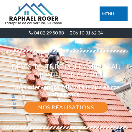
MENU
04 82 29 50 88
06 10 31 62 34
DEVIS TOITURE POLEYMIEUX AU
MONT D OR 69250
Nous intervenons 24h/24 sur 7j/7 en cas
d'urgence
NOS RÉALISATIONS